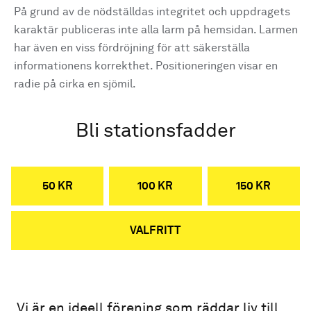
På grund av de nödställdas integritet och uppdragets
karaktär publiceras inte alla larm på hemsidan. Larmen
har även en viss fördröjning för att säkerställa
informationens korrekthet. Positioneringen visar en
radie på cirka en sjömil.
Bli stationsfadder
50 KR
100 KR
150 KR
VALFRITT
Vi är en ideell förening som räddar liv till