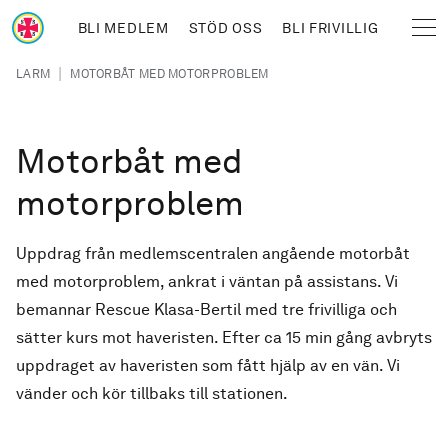
Hoppa till huvudinnehåll
BLI MEDLEM
STÖD OSS
BLI FRIVILLIG
Sjöräddningssällskapet
Länkstig
|
LARM
MOTORBÅT MED MOTORPROBLEM
Motorbåt med
motorproblem
Uppdrag från medlemscentralen angående motorbåt
med motorproblem, ankrat i väntan på assistans. Vi
bemannar Rescue Klasa-Bertil med tre frivilliga och
sätter kurs mot haveristen. Efter ca 15 min gång avbryts
uppdraget av haveristen som fått hjälp av en vän. Vi
vänder och kör tillbaks till stationen.