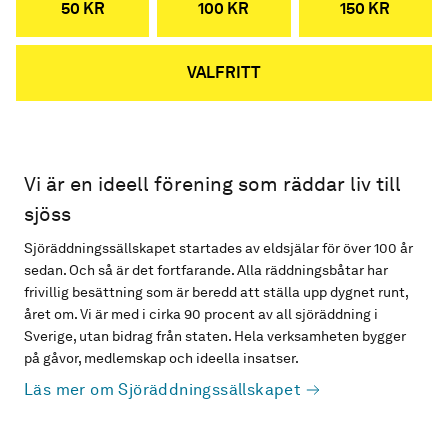
50 KR
100 KR
150 KR
VALFRITT
Vi är en ideell förening som räddar liv till
sjöss
Sjöräddningssällskapet startades av eldsjälar för över 100 år
sedan. Och så är det fortfarande. Alla räddningsbåtar har
frivillig besättning som är beredd att ställa upp dygnet runt,
året om. Vi är med i cirka 90 procent av all sjöräddning i
Sverige, utan bidrag från staten. Hela verksamheten bygger
på gåvor, medlemskap och ideella insatser.
Läs mer om Sjöräddningssällskapet