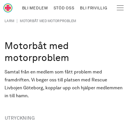
Hoppa till huvudinnehåll
BLI MEDLEM
STÖD OSS
BLI FRIVILLIG
Sjöräddningssällskapet
Länkstig
|
LARM
MOTORBÅT MED MOTORPROBLEM
Motorbåt med
motorproblem
Samtal från en medlem som fått problem med
framdriften. Vi beger oss till platsen med Rescue
Livbojen Göteborg, kopplar upp och hjälper medlemmen
in till hamn.
UTRYCKNING