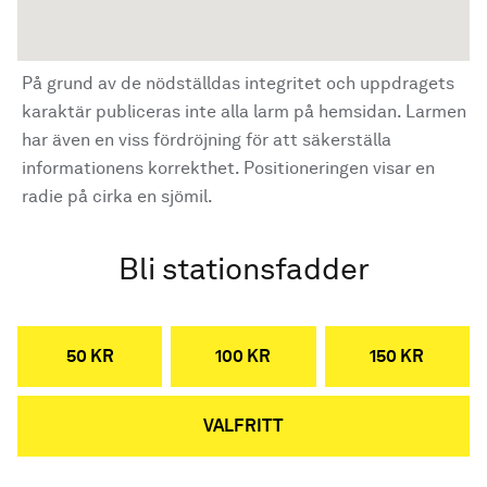
På grund av de nödställdas integritet och uppdragets
karaktär publiceras inte alla larm på hemsidan. Larmen
har även en viss fördröjning för att säkerställa
informationens korrekthet. Positioneringen visar en
radie på cirka en sjömil.
Bli stationsfadder
50 KR
100 KR
150 KR
VALFRITT