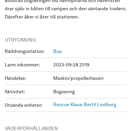
avslutas bogseringen vid hamnpirarna och haveristen
drar själv in båten till rampen och den väntande trailern.
Därefter åker vi åter till stationen.
UTRYCKNING
Räddningsstation:
Bua
Larm inkommer:
2023-09-28 21:19
Händelse:
Maskin/propellerhaveri
Aktivitet:
Bogsering
Rescue Klasa-Bertil Lindberg
Utsända enheter:
VÄDERFÖRHÅLLANDEN