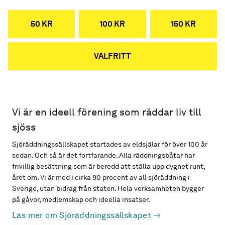
50 KR
100 KR
150 KR
VALFRITT
Vi är en ideell förening som räddar liv till
sjöss
Sjöräddningssällskapet startades av eldsjälar för över 100 år
sedan. Och så är det fortfarande. Alla räddningsbåtar har
frivillig besättning som är beredd att ställa upp dygnet runt,
året om. Vi är med i cirka 90 procent av all sjöräddning i
Sverige, utan bidrag från staten. Hela verksamheten bygger
på gåvor, medlemskap och ideella insatser.
Läs mer om Sjöräddningssällskapet