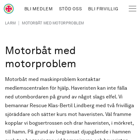
Hoppa till huvudinnehåll
BLI MEDLEM
STÖD OSS
BLI FRIVILLIG
Sjöräddningssällskapet
Länkstig
|
LARM
MOTORBÅT MED MOTORPROBLEM
Motorbåt med
motorproblem
Motorbåt med maskinproblem kontaktar
medlemscentralen för hjälp. Haveristen kan inte fälla
ned utombordaren på grund av något slags elfel. Vi
bemannar Rescue Klas-Bertil Lindberg med två frivilliga
sjöräddare och sätter kurs mot haveristen. Väl framme
kopplar vi bogsertrossen och drar haveristen, i mörkret,
till hamn. På grund av begränsat djupgående i hamnen