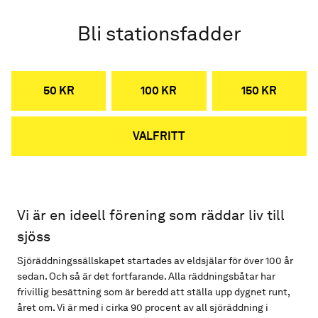
Bli stationsfadder
50 KR
100 KR
150 KR
VALFRITT
Vi är en ideell förening som räddar liv till
sjöss
Sjöräddningssällskapet startades av eldsjälar för över 100 år
sedan. Och så är det fortfarande. Alla räddningsbåtar har
frivillig besättning som är beredd att ställa upp dygnet runt,
året om. Vi är med i cirka 90 procent av all sjöräddning i