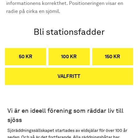
informationens korrekthet. Positioneringen visar en
radie på cirka en sjömil.
Bli stationsfadder
50 KR
100 KR
150 KR
VALFRITT
Vi är en ideell förening som räddar liv till
sjöss
Sjöräddningssällskapet startades av eldsjälar för över 100 år
sedan. Och så är det fortfarande. Alla räddningsbåtar har