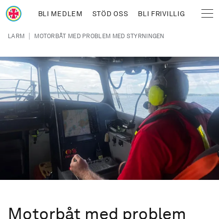
Hoppa till huvudinnehåll
BLI MEDLEM
STÖD OSS
BLI FRIVILLIG
Sjöräddningssällskapet
Länkstig
|
LARM
MOTORBÅT MED PROBLEM MED STYRNINGEN
Motorbåt med problem