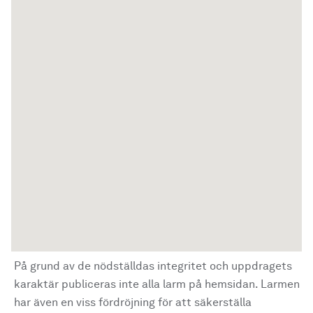
På grund av de nödställdas integritet och uppdragets
karaktär publiceras inte alla larm på hemsidan. Larmen
har även en viss fördröjning för att säkerställa