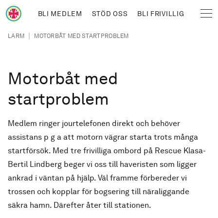
Hoppa till huvudinnehåll
BLI MEDLEM
STÖD OSS
BLI FRIVILLIG
Sjöräddningssällskapet
Länkstig
|
LARM
MOTORBÅT MED STARTPROBLEM
Motorbåt med
startproblem
Medlem ringer jourtelefonen direkt och behöver
assistans p g a att motorn vägrar starta trots många
startförsök. Med tre frivilliga ombord på Rescue Klasa-
Bertil Lindberg beger vi oss till haveristen som ligger
ankrad i väntan på hjälp. Väl framme förbereder vi
trossen och kopplar för bogsering till näraliggande
säkra hamn. Därefter åter till stationen.