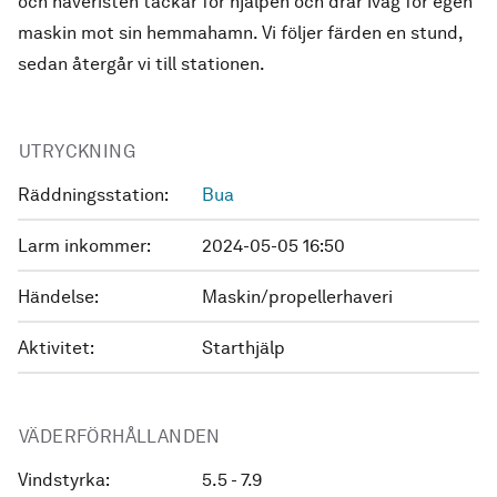
och haveristen tackar för hjälpen och drar iväg för egen
maskin mot sin hemmahamn. Vi följer färden en stund,
sedan återgår vi till stationen.
UTRYCKNING
Räddningsstation:
Bua
Larm inkommer:
2024-05-05 16:50
Händelse:
Maskin/propellerhaveri
Aktivitet:
Starthjälp
VÄDERFÖRHÅLLANDEN
Vindstyrka:
5.5 - 7.9