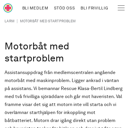
Hoppa till huvudinnehåll
BLI MEDLEM
STÖD OSS
BLI FRIVILLIG
Sjöräddningssällskapet
Länkstig
|
LARM
MOTORBÅT MED STARTPROBLEM
Motorbåt med
startproblem
Assistansuppdrag från medlemscentralen angående
motorbåt med maskinproblem. Ligger ankrad i väntan
på assistans. Vi bemannar Rescue Klasa-Bertil Lindberg
med två frivilliga sjöräddare och går mot haveristen. Väl
framme visar det sig att motorn inte vill starta och vi
överlämnar starthjälpen för inkoppling mot
båtbatteriet. Motorn drar igång direkt utan problem