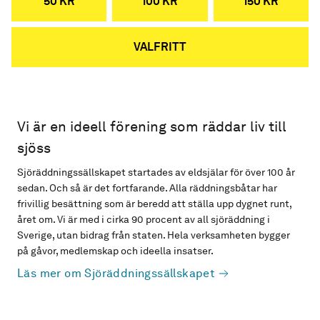
50 KR
100 KR
150 KR
VALFRITT
Vi är en ideell förening som räddar liv till
sjöss
Sjöräddningssällskapet startades av eldsjälar för över 100 år
sedan. Och så är det fortfarande. Alla räddningsbåtar har
frivillig besättning som är beredd att ställa upp dygnet runt,
året om. Vi är med i cirka 90 procent av all sjöräddning i
Sverige, utan bidrag från staten. Hela verksamheten bygger
på gåvor, medlemskap och ideella insatser.
Läs mer om Sjöräddningssällskapet