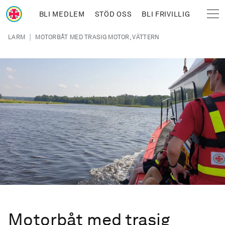
Hoppa till huvudinnehåll
BLI MEDLEM
STÖD OSS
BLI FRIVILLIG
Sjöräddningssällskapet
Länkstig
|
LARM
MOTORBÅT MED TRASIG MOTOR, VÄTTERN
Motorbåt med trasig