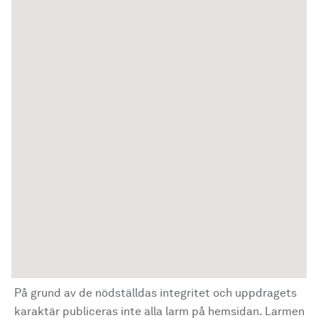
På grund av de nödställdas integritet och uppdragets
karaktär publiceras inte alla larm på hemsidan. Larmen