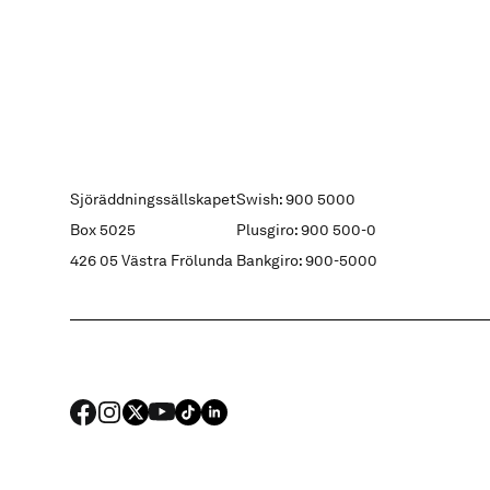
Sjöräddningssällskapet
Swish: 900 5000
Box 5025
Plusgiro: 900 500-0
426 05 Västra Frölunda
Bankgiro: 900-5000
FACEBOOK
Instagram
X
YouTube
TIKTOK
LINKED IN