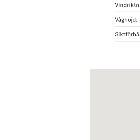
Vindriktn
Våghöjd:
Siktförhå