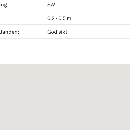
ing:
SW
0.2 - 0.5 m
llanden:
God sikt