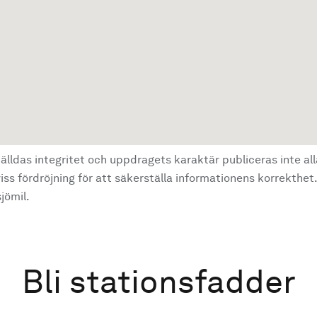
älldas integritet och uppdragets karaktär publiceras inte al
ss fördröjning för att säkerställa informationens korrekthet.
jömil.
Bli stationsfadder