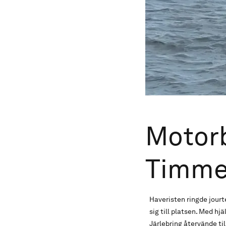
Motorb
Timme
Haveristen ringde jourt
sig till platsen. Med h
Järlebring återvände til