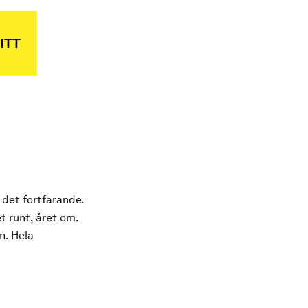
ITT
 det fortfarande.
t runt, året om.
n. Hela