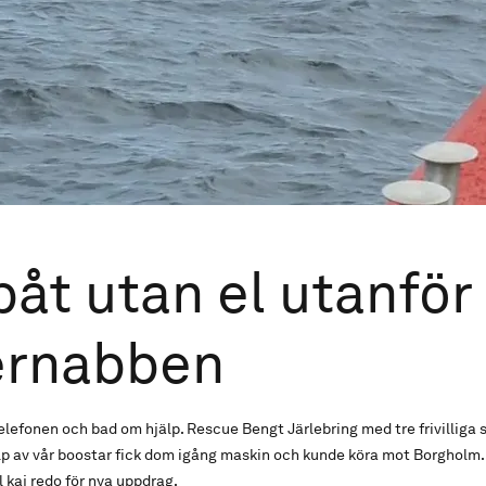
åt utan el utanför
rnabben
elefonen och bad om hjälp. Rescue Bengt Järlebring med tre frivilliga
jälp av vår boostar fick dom igång maskin och kunde köra mot Borgholm
l kaj redo för nya uppdrag.