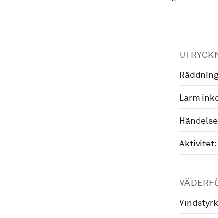
UTRYCK
Räddning
Larm ink
Händelse
Aktivitet:
VÄDERF
Vindstyrk