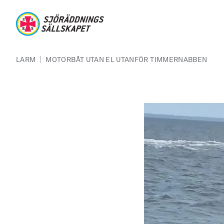
Hoppa till huvudinnehåll
Sjöräddningssällskapet
Länkstig
|
LARM
MOTORBÅT UTAN EL UTANFÖR TIMMERNABBEN