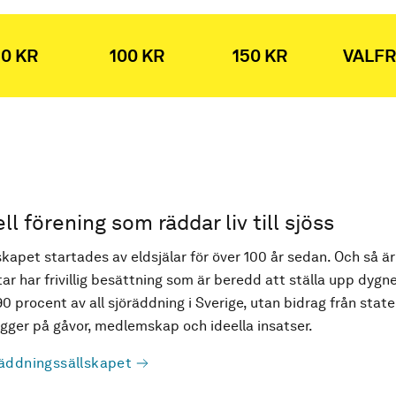
0 KR
100 KR
150 KR
VALFR
ell förening som räddar liv till sjöss
kapet startades av eldsjälar för över 100 år sedan. Och så är
ar har frivillig besättning som är beredd att ställa upp dygne
90 procent av all sjöräddning i Sverige, utan bidrag från state
ger på gåvor, medlemskap och ideella insatser.
äddningssällskapet