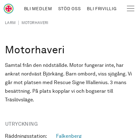
Hoppa till huvudinnehåll
BLI MEDLEM
STÖD OSS
BLI FRIVILLIG
Sjöräddningssällskapet
Länkstig
|
LARM
MOTORHAVERI
Motorhaveri
Samtal från den nödställde. Motor fungerar inte, har
ankrat nordväst Björkäng. Barn ombord, viss sjögång. Vi
går mot platsen med Rescue Signe Wallenius. 3 mans
besättning. På plats kopplar vi och bogserar till
Träslövsläge.
UTRYCKNING
Räddningsstation:
Falkenberg