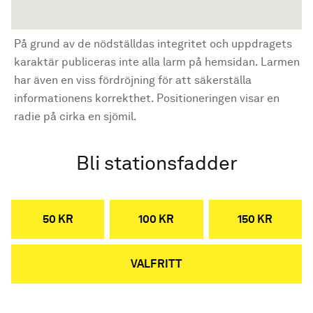
På grund av de nödställdas integritet och uppdragets
karaktär publiceras inte alla larm på hemsidan. Larmen
har även en viss fördröjning för att säkerställa
informationens korrekthet. Positioneringen visar en
radie på cirka en sjömil.
Bli stationsfadder
50 KR
100 KR
150 KR
VALFRITT