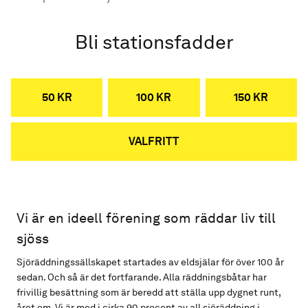
Bli stationsfadder
50 KR
100 KR
150 KR
VALFRITT
Vi är en ideell förening som räddar liv till
sjöss
Sjöräddningssällskapet startades av eldsjälar för över 100 år
sedan. Och så är det fortfarande. Alla räddningsbåtar har
frivillig besättning som är beredd att ställa upp dygnet runt,
året om. Vi är med i cirka 90 procent av all sjöräddning i