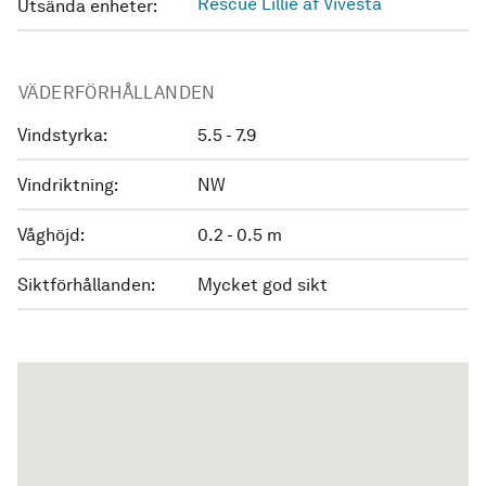
Rescue Lillie af Vivesta
Utsända enheter:
VÄDERFÖRHÅLLANDEN
Vindstyrka:
5.5 - 7.9
Vindriktning:
NW
Våghöjd:
0.2 - 0.5 m
Siktförhållanden:
Mycket god sikt