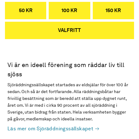
50 KR
100 KR
150 KR
VALFRITT
Vi är en ideell förening som räddar liv till
sjöss
Sjöräddningssällskapet startades av eldsjälar för över 100 år
sedan. Och så är det fortfarande. Alla räddningsbåtar har
frivillig besättning som är beredd att ställa upp dygnet runt,
året om. Vi är med i cirka 90 procent av all sjöräddning i
Sverige, utan bidrag från staten. Hela verksamheten bygger
på gåvor, medlemskap och ideella insatser.
Läs mer om Sjöräddningssällskapet