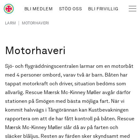
Hoppa till huvudinnehåll
BLI MEDLEM
STÖD OSS
BLI FRIVILLIG
Sjöräddningssällskapet
Länkstig
|
LARM
MOTORHAVERI
Motorhaveri
Sjö- och flygräddningscentralen larmar om en motorbåt
med 4 personer ombord, varav två är barn. Båten har
tappat motorkraft och driver, situation bedöms som
allvarlig. Rescue Mærsk Mc-Kinney Møller avgår därför
stationen på Smögen med bästa möjliga fart. När vi
kommit halvvägs i Tångörännan kan Kustbevakningen
rapportera om att de har fått kontroll på båten. Rescue
Mærsk Mc-Kinney Møller slår då av på farten och
släcker blåljus. Resten av färden sker skyndsamt med