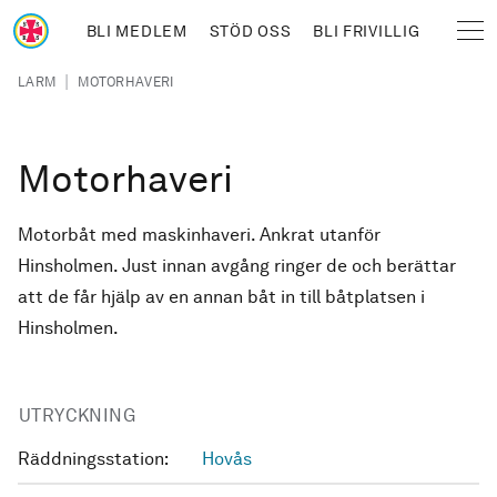
Hoppa till huvudinnehåll
BLI MEDLEM
STÖD OSS
BLI FRIVILLIG
Sjöräddningssällskapet
Länkstig
|
LARM
MOTORHAVERI
Motorhaveri
Motorbåt med maskinhaveri. Ankrat utanför
Hinsholmen. Just innan avgång ringer de och berättar
att de får hjälp av en annan båt in till båtplatsen i
Hinsholmen.
UTRYCKNING
Räddningsstation:
Hovås