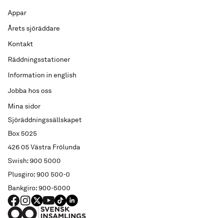
Appar
Årets sjöräddare
Kontakt
Räddningsstationer
Information in english
Jobba hos oss
Mina sidor
Sjöräddningssällskapet
Box 5025
426 05 Västra Frölunda
Swish: 900 5000
Plusgiro: 900 500-0
Bankgiro: 900-5000
FACEBOOK
Instagram
X
YouTube
TIKTOK
LINKED IN