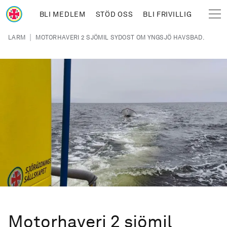
Hoppa till huvudinnehåll
BLI MEDLEM
STÖD OSS
BLI FRIVILLIG
Sjöräddningssällskapet
Länkstig
|
LARM
MOTORHAVERI 2 SJÖMIL SYDOST OM YNGSJÖ HAVSBAD.
Motorhaveri 2 sjömil