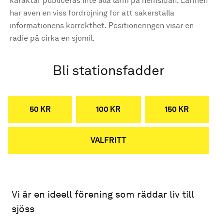
karaktär publiceras inte alla larm på hemsidan. Larmen
har även en viss fördröjning för att säkerställa
informationens korrekthet. Positioneringen visar en
radie på cirka en sjömil.
Bli stationsfadder
50 KR
100 KR
150 KR
VALFRITT
Vi är en ideell förening som räddar liv till
sjöss