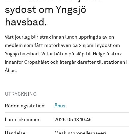
sydost om Yngsjö
havsbad.
Vårt jourlag blir strax innan lunch uppringda av en
medlem som fått motorhaveri ca 2 sjömil sydost om
Yngsjö havsbad. Vi tar båten på släp till Helge å strax
innanför Gropahålet och återgår därefter till stationen i
Åhus.
UTRYCKNING
Räddningsstation:
Åhus
Larm inkommer:
2026-05-13 10:45
Händelse:
Maskin/propellerhaveri