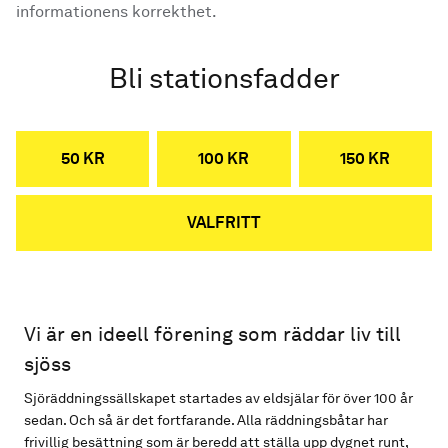
informationens korrekthet.
Bli stationsfadder
50 KR
100 KR
150 KR
VALFRITT
Vi är en ideell förening som räddar liv till
sjöss
Sjöräddningssällskapet startades av eldsjälar för över 100 år
sedan. Och så är det fortfarande. Alla räddningsbåtar har
frivillig besättning som är beredd att ställa upp dygnet runt,