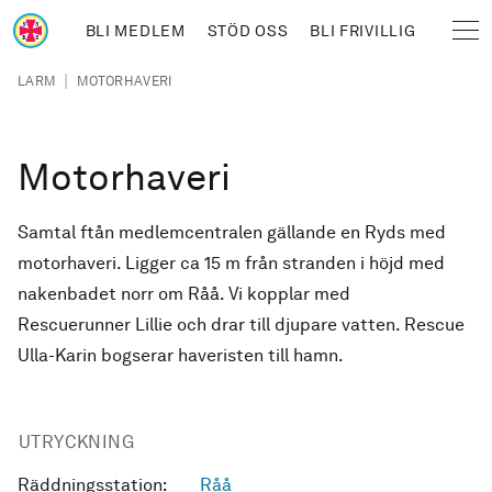
Hoppa till huvudinnehåll
BLI MEDLEM
STÖD OSS
BLI FRIVILLIG
Sjöräddningssällskapet
Länkstig
|
LARM
MOTORHAVERI
Motorhaveri
Samtal ftån medlemcentralen gällande en Ryds med
motorhaveri. Ligger ca 15 m från stranden i höjd med
nakenbadet norr om Råå. Vi kopplar med
Rescuerunner Lillie och drar till djupare vatten. Rescue
Ulla-Karin bogserar haveristen till hamn.
UTRYCKNING
Räddningsstation:
Råå