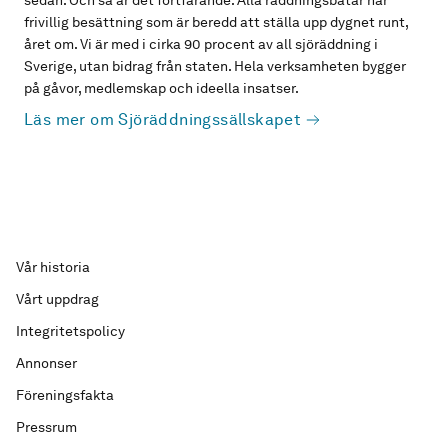
sedan. Och så är det fortfarande. Alla räddningsbåtar har
frivillig besättning som är beredd att ställa upp dygnet runt,
året om. Vi är med i cirka 90 procent av all sjöräddning i
Sverige, utan bidrag från staten. Hela verksamheten bygger
på gåvor, medlemskap och ideella insatser.
Läs mer om Sjöräddningssällskapet
Vår historia
Vårt uppdrag
Integritetspolicy
Annonser
Föreningsfakta
Pressrum