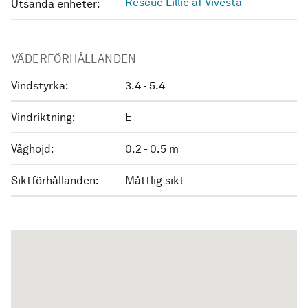
Rescue Lillie af Vivesta
Utsända enheter:
VÄDERFÖRHÅLLANDEN
Vindstyrka:
3.4 - 5.4
Vindriktning:
E
Våghöjd:
0.2 - 0.5 m
Siktförhållanden:
Måttlig sikt