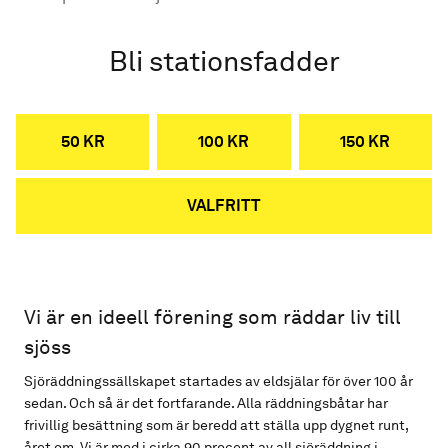
Bli stationsfadder
50 KR
100 KR
150 KR
VALFRITT
Vi är en ideell förening som räddar liv till
sjöss
Sjöräddningssällskapet startades av eldsjälar för över 100 år
sedan. Och så är det fortfarande. Alla räddningsbåtar har
frivillig besättning som är beredd att ställa upp dygnet runt,
året om. Vi är med i cirka 90 procent av all sjöräddning i