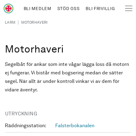
Hoppa till huvudinnehåll
BLI MEDLEM
STÖD OSS
BLI FRIVILLIG
Sjöräddningssällskapet
Länkstig
|
LARM
MOTORHAVERI
Motorhaveri
Segelbåt för ankar som inte vågar lägga loss då motorn
ej fungerar. Vi bistår med bogsering medan de sätter
segel. När allt är under kontroll vinkar vi av dem för
vidare äventyr.
UTRYCKNING
Räddningsstation:
Falsterbokanalen