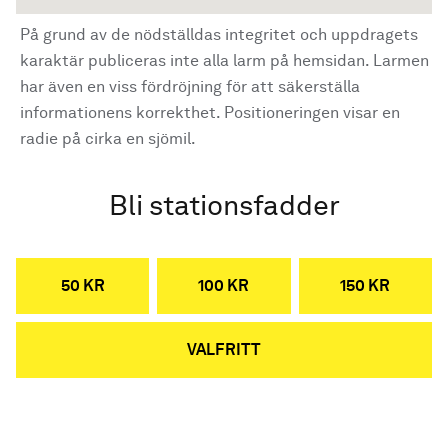
På grund av de nödställdas integritet och uppdragets
karaktär publiceras inte alla larm på hemsidan. Larmen
har även en viss fördröjning för att säkerställa
informationens korrekthet. Positioneringen visar en
radie på cirka en sjömil.
Bli stationsfadder
50 KR
100 KR
150 KR
VALFRITT