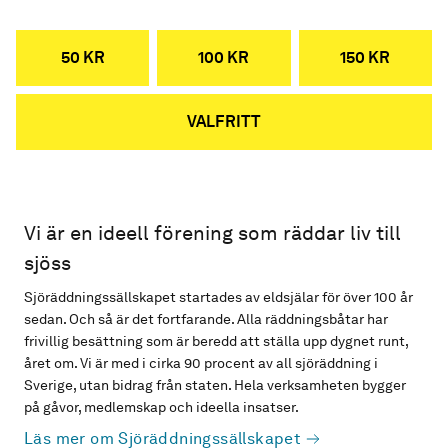
50 KR
100 KR
150 KR
VALFRITT
Vi är en ideell förening som räddar liv till
sjöss
Sjöräddningssällskapet startades av eldsjälar för över 100 år
sedan. Och så är det fortfarande. Alla räddningsbåtar har
frivillig besättning som är beredd att ställa upp dygnet runt,
året om. Vi är med i cirka 90 procent av all sjöräddning i
Sverige, utan bidrag från staten. Hela verksamheten bygger
på gåvor, medlemskap och ideella insatser.
Läs mer om Sjöräddningssällskapet