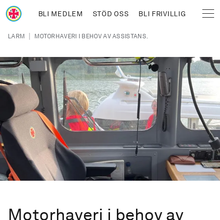
Hoppa till huvudinnehåll
BLI MEDLEM
STÖD OSS
BLI FRIVILLIG
Sjöräddningssällskapet
Länkstig
|
LARM
MOTORHAVERI I BEHOV AV ASSISTANS.
Motorhaveri i behov av