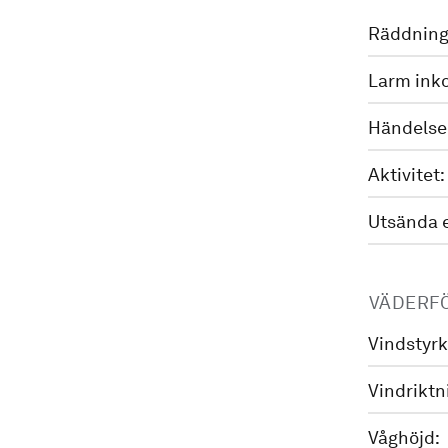
Räddning
Larm ink
Händelse
Aktivitet:
Utsända 
VÄDERF
Vindstyrk
Vindriktn
Våghöjd: