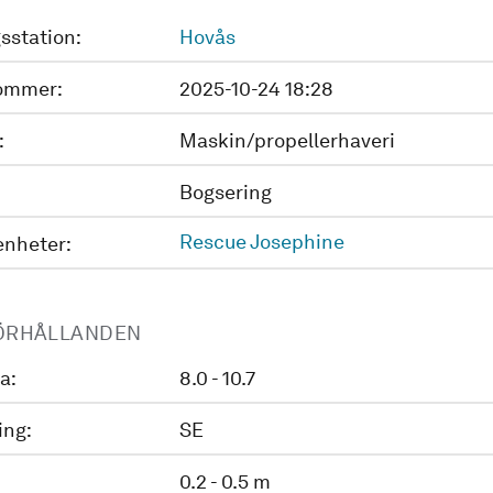
sstation:
Hovås
ommer:
2025-10-24 18:28
:
Maskin/propellerhaveri
Bogsering
Rescue Josephine
enheter:
ÖRHÅLLANDEN
a:
8.0 - 10.7
ing:
SE
0.2 - 0.5 m