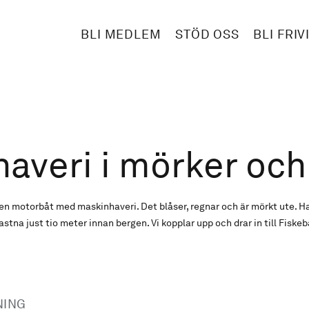
BLI MEDLEM
STÖD OSS
BLI FRIV
averi i mörker och
en motorbåt med maskinhaveri. Det blåser, regnar och är mörkt ute. H
astna just tio meter innan bergen. Vi kopplar upp och drar in till Fiske
NING