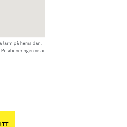
la larm på hemsidan.
 Positioneringen visar
ITT