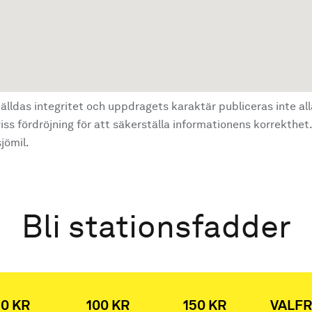
älldas integritet och uppdragets karaktär publiceras inte al
ss fördröjning för att säkerställa informationens korrekthet.
jömil.
Bli stationsfadder
0 KR
100 KR
150 KR
VALFR