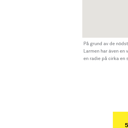
På grund av de nödst
Larmen har även en vi
en radie på cirka en s
5