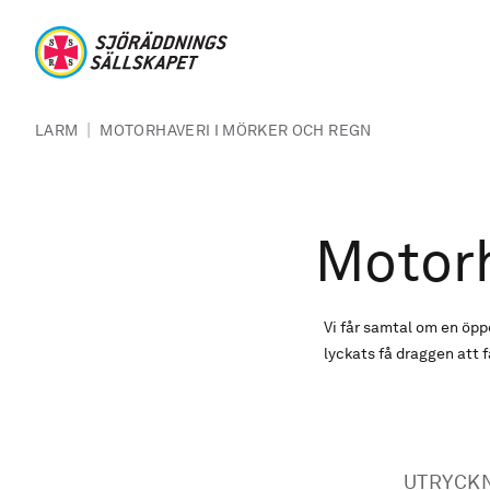
Hoppa till huvudinnehåll
Sjöräddningssällskapet
Länkstig
|
LARM
MOTORHAVERI I MÖRKER OCH REGN
Motorh
Vi får samtal om en öpp
lyckats få draggen att f
UTRYCK