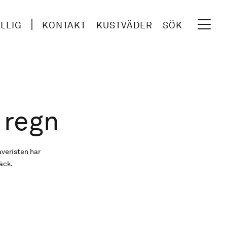
ILLIG
KONTAKT
KUSTVÄDER
SÖK
 regn
averisten har
bäck.