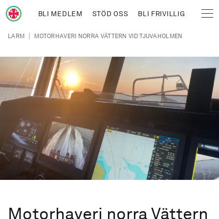
Hoppa till huvudinnehåll
BLI MEDLEM
STÖD OSS
BLI FRIVILLIG
Sjöräddningssällskapet
Länkstig
|
LARM
MOTORHAVERI NORRA VÄTTERN VID TJUVAHOLMEN
Motorhaveri norra Vättern