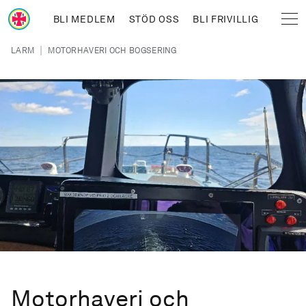
Hoppa till huvudinnehåll
BLI MEDLEM
STÖD OSS
BLI FRIVILLIG
Sjöräddningssällskapet
Länkstig
|
LARM
MOTORHAVERI OCH BOGSERING
Motorhaveri och