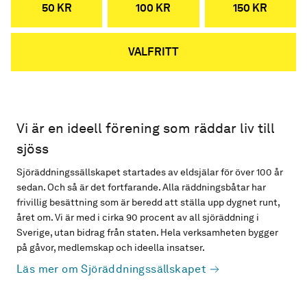
50 KR
100 KR
150 KR
VALFRITT
Vi är en ideell förening som räddar liv till
sjöss
Sjöräddningssällskapet startades av eldsjälar för över 100 år
sedan. Och så är det fortfarande. Alla räddningsbåtar har
frivillig besättning som är beredd att ställa upp dygnet runt,
året om. Vi är med i cirka 90 procent av all sjöräddning i
Sverige, utan bidrag från staten. Hela verksamheten bygger
på gåvor, medlemskap och ideella insatser.
Läs mer om Sjöräddningssällskapet