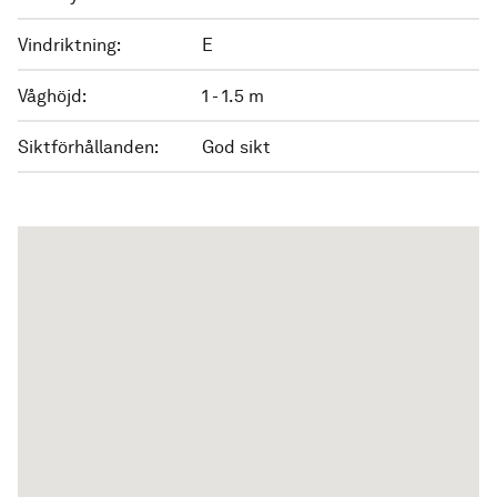
Vindriktning:
E
Våghöjd:
1 - 1.5 m
Siktförhållanden:
God sikt