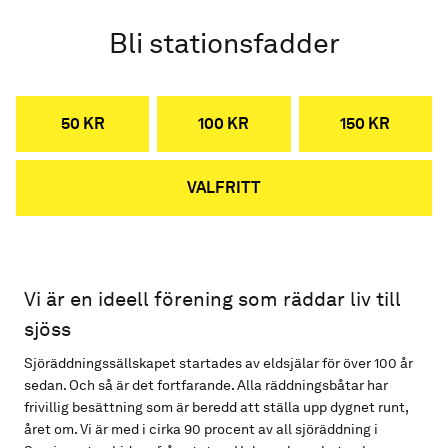
Bli stationsfadder
50 KR
100 KR
150 KR
VALFRITT
Vi är en ideell förening som räddar liv till
sjöss
Sjöräddningssällskapet startades av eldsjälar för över 100 år
sedan. Och så är det fortfarande. Alla räddningsbåtar har
frivillig besättning som är beredd att ställa upp dygnet runt,
året om. Vi är med i cirka 90 procent av all sjöräddning i