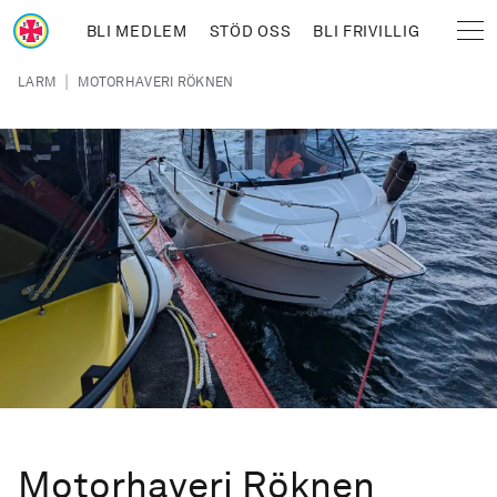
Hoppa till huvudinnehåll
BLI MEDLEM
STÖD OSS
BLI FRIVILLIG
Sjöräddningssällskapet
Länkstig
|
LARM
MOTORHAVERI RÖKNEN
Motorhaveri Röknen