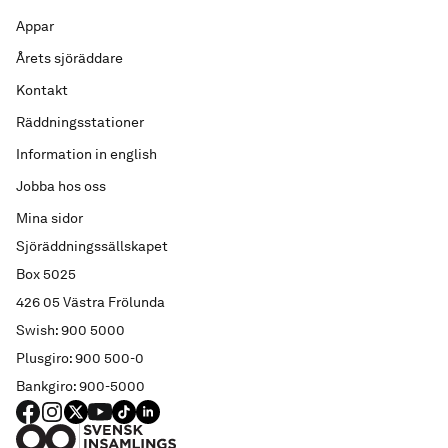
Appar
Årets sjöräddare
Kontakt
Räddningsstationer
Information in english
Jobba hos oss
Mina sidor
Sjöräddningssällskapet
Box 5025
426 05 Västra Frölunda
Swish: 900 5000
Plusgiro: 900 500-0
Bankgiro: 900-5000
FACEBOOK
Instagram
X
YouTube
TIKTOK
LINKED IN