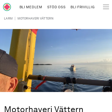
Hoppa till huvudinnehåll
BLI MEDLEM
STÖD OSS
BLI FRIVILLIG
Sjöräddningssällskapet
Länkstig
|
LARM
MOTORHAVERI VÄTTERN
Motorhaveri Vättern