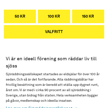
50 KR
100 KR
150 KR
VALFRITT
Vi är en ideell förening som räddar liv till
sjöss
Sjöräddningssällskapet startades av eldsjälar för över 100 år
sedan. Och så är det fortfarande. Alla räddningsbåtar har
frivillig besättning som är beredd att ställa upp dygnet runt,
året om. Vi är med i cirka 90 procent av all sjöräddning i
Sverige, utan bidrag från staten. Hela verksamheten bygger
på gåvor, medlemskap och ideella insatser.