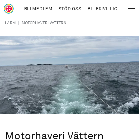
Hoppa till huvudinnehåll
BLI MEDLEM
STÖD OSS
BLI FRIVILLIG
Sjöräddningssällskapet
Länkstig
|
LARM
MOTORHAVERI VÄTTERN
Motorhaveri Vättern