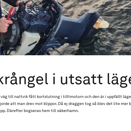
rångel i utsatt läg
äg till nattvik fått kortslutning i tilltmotorn och den är i uppfällt läge.
orde att man drev mot klippor. Då ej draggen tog så blev det lite mer 
upp. Därefter bogseras hem till säkerhamn.