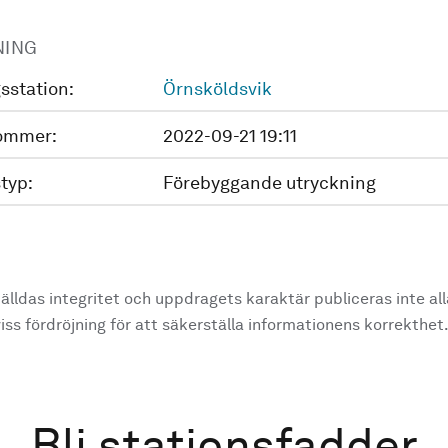
NING
sstation:
Örnsköldsvik
ommer:
2022-09-21 19:11
typ:
Förebyggande utryckning
älldas integritet och uppdragets karaktär publiceras inte al
ss fördröjning för att säkerställa informationens korrekthet
Bli stationsfadder