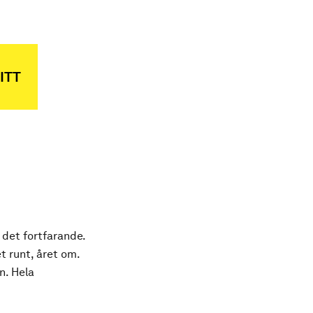
ITT
 det fortfarande.
t runt, året om.
n. Hela