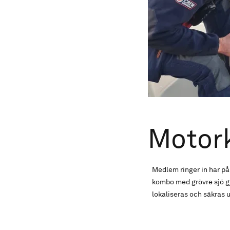
Motork
Medlem ringer in har på v
kombo med grövre sjö gj
lokaliseras och säkras 