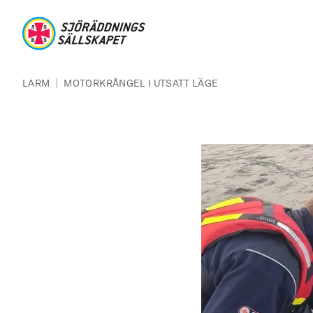
Hoppa till huvudinnehåll
Sjöräddningssällskapet
Länkstig
|
LARM
MOTORKRÅNGEL I UTSATT LÄGE