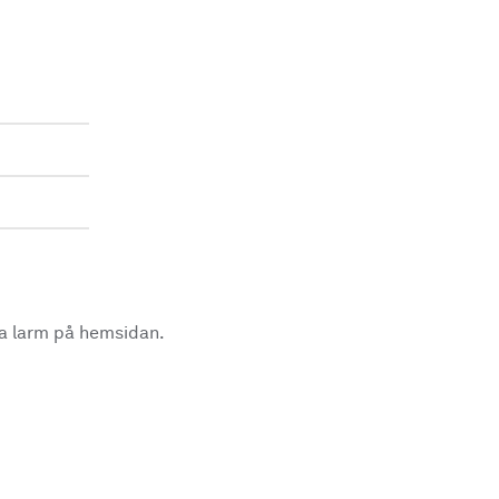
la larm på hemsidan.
.