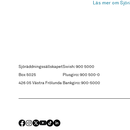
Läs mer om Sjör
Sjöräddningssällskapet
Swish: 900 5000
Box 5025
Plusgiro: 900 500-0
426 05 Västra Frölunda
Bankgiro: 900-5000
FACEBOOK
Instagram
X
YouTube
TIKTOK
LINKED IN