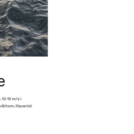
e
 10-15 m/s i
bråttom. Haverist