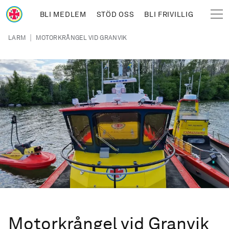
Hoppa till huvudinnehåll
BLI MEDLEM
STÖD OSS
BLI FRIVILLIG
Sjöräddningssällskapet
Länkstig
|
LARM
MOTORKRÅNGEL VID GRANVIK
Motorkrångel vid Granvik