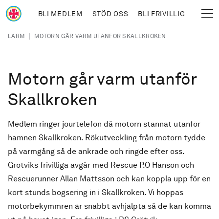
Hoppa till huvudinnehåll
BLI MEDLEM
STÖD OSS
BLI FRIVILLIG
Sjöräddningssällskapet
Länkstig
|
LARM
MOTORN GÅR VARM UTANFÖR SKALLKROKEN
Motorn går varm utanför
Skallkroken
Medlem ringer jourtelefon då motorn stannat utanför
hamnen Skallkroken. Rökutveckling från motorn tydde
på varmgång så de ankrade och ringde efter oss.
Grötviks frivilliga avgår med Rescue P.O Hanson och
Rescuerunner Allan Mattsson och kan koppla upp för en
kort stunds bogsering in i Skallkroken. Vi hoppas
motorbekymmren är snabbt avhjälpta så de kan komma