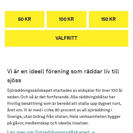
50 KR
100 KR
150 KR
VALFRITT
Vi är en ideell förening som räddar liv till
sjöss
Sjöräddningssällskapet startades av eldsjälar för över 100 år
sedan. Och så är det fortfarande. Alla räddningsbåtar har
frivillig besättning som är beredd att ställa upp dygnet runt,
året om. Vi är med i cirka 90 procent av all sjöräddning i
Sverige, utan bidrag från staten. Hela verksamheten bygger
på gåvor, medlemskap och ideella insatser.
Läs mer om Sjöräddningssällskapet