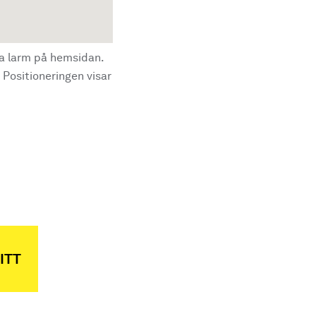
la larm på hemsidan.
 Positioneringen visar
ITT