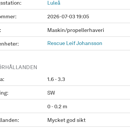
sstation:
Luleå
ommer:
2026-07-03 19:05
:
Maskin/propellerhaveri
Rescue Leif Johansson
enheter:
ÖRHÅLLANDEN
a:
1.6 - 3.3
ing:
SW
0 - 0.2 m
llanden:
Mycket god sikt