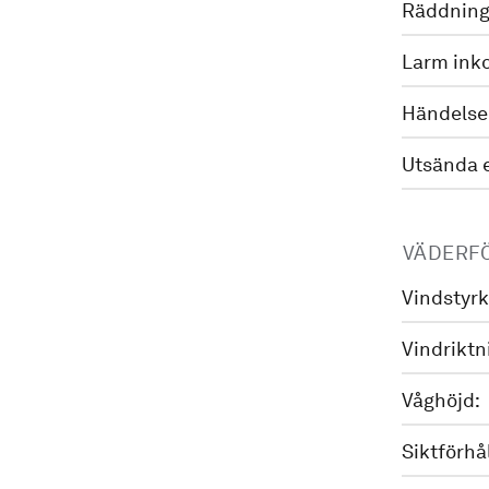
Räddning
Larm ink
Händelse
Utsända 
VÄDERF
Vindstyrk
Vindriktn
Våghöjd:
Siktförhå