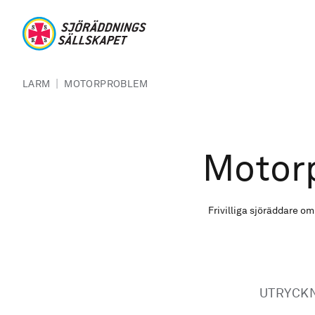
Hoppa till huvudinnehåll
Sjöräddningssällskapet
Länkstig
|
LARM
MOTORPROBLEM
Motor
Frivilliga sjöräddare 
UTRYCK