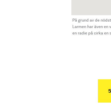
På grund av de nödst
Larmen har även en vi
en radie på cirka en s
5