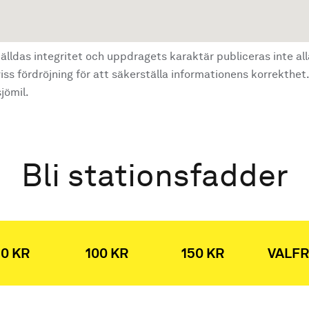
älldas integritet och uppdragets karaktär publiceras inte al
ss fördröjning för att säkerställa informationens korrekthet.
jömil.
Bli stationsfadder
0 KR
100 KR
150 KR
VALFR