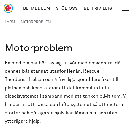
Hoppa till huvudinnehåll
BLI MEDLEM
STÖD OSS
BLI FRIVILLIG
Sjöräddningssällskapet
Länkstig
|
LARM
MOTORPROBLEM
Motorproblem
En medlem har hört av sig till vår medlemscentral då
dennes båt stannat utanför Henån. Rescue
Thordenstiftelsen och 4 frivilliga sjöräddare åker till
platsen och konstaterar att det kommit in luft i
dieselsystemet i samband med att tanken blivit tom. Vi
hjälper till att tanka och lufta systemet så att motorn
startar och båtägaren själv kan lämna platsen utan
ytterligare hjälp.