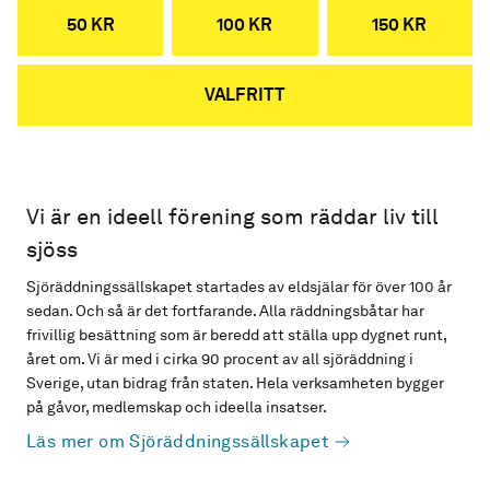
50 KR
100 KR
150 KR
VALFRITT
Vi är en ideell förening som räddar liv till
sjöss
Sjöräddningssällskapet startades av eldsjälar för över 100 år
sedan. Och så är det fortfarande. Alla räddningsbåtar har
frivillig besättning som är beredd att ställa upp dygnet runt,
året om. Vi är med i cirka 90 procent av all sjöräddning i
Sverige, utan bidrag från staten. Hela verksamheten bygger
på gåvor, medlemskap och ideella insatser.
Läs mer om Sjöräddningssällskapet