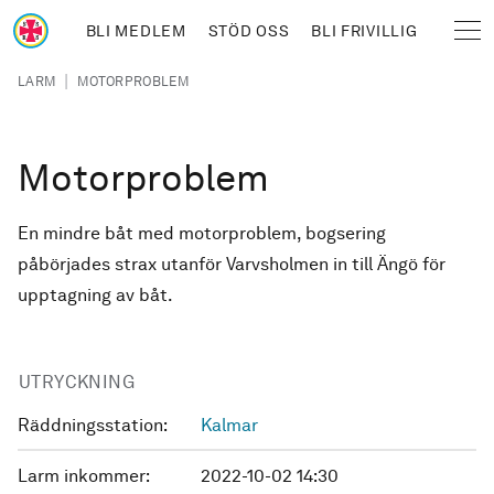
Hoppa till huvudinnehåll
BLI MEDLEM
STÖD OSS
BLI FRIVILLIG
Sjöräddningssällskapet
Länkstig
|
LARM
MOTORPROBLEM
Motorproblem
En mindre båt med motorproblem, bogsering
påbörjades strax utanför Varvsholmen in till Ängö för
upptagning av båt.
UTRYCKNING
Räddningsstation:
Kalmar
Larm inkommer:
2022-10-02 14:30