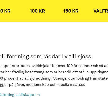
0 KR
100 KR
150 KR
VALFR
ell förening som räddar liv till sjöss
kapet startades av eldsjälar för över 100 år sedan. Och så är
ar har frivillig besättning som är beredd att ställa upp dygne
90 procent av all sjöräddning i Sverige, utan bidrag från state
ger på gåvor, medlemskap och ideella insatser.
äddningssällskapet