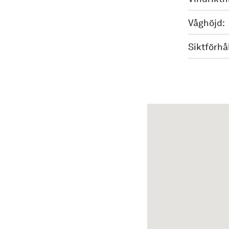
Våghöjd:
Siktförhå