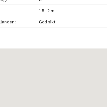
1.5 - 2 m
llanden:
God sikt