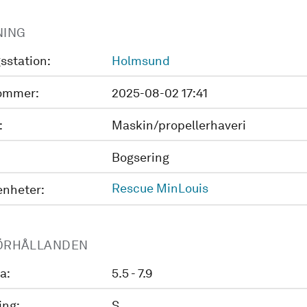
NING
sstation:
Holmsund
ommer:
2025-08-02 17:41
:
Maskin/propellerhaveri
Bogsering
Rescue MinLouis
enheter:
ÖRHÅLLANDEN
a:
5.5 - 7.9
ing:
S