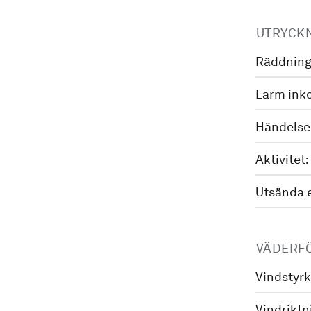
UTRYCK
Räddning
Larm ink
Händelse
Aktivitet:
Utsända 
VÄDERF
Vindstyrk
Vindriktn