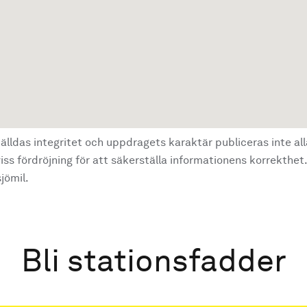
älldas integritet och uppdragets karaktär publiceras inte al
ss fördröjning för att säkerställa informationens korrekthet.
jömil.
Bli stationsfadder