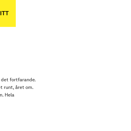
ITT
 det fortfarande.
t runt, året om.
n. Hela