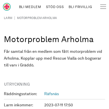
Hoppa till huvudinnehåll
BLI MEDLEM
STÖD OSS
BLI FRIVILLIG
Sjöräddningssällskapet
Länkstig
|
LARM
MOTORPROBLEM ARHOLMA
Motorproblem Arholma
Får samtal från en medlem som fått motorproblem vid
Arholma. Kopplar upp med Rescue Vialla och bogserar
till varv i Gräddö.
UTRYCKNING
Räddningsstation:
Räfsnäs
Larm inkommer:
2023-07-11 17:50