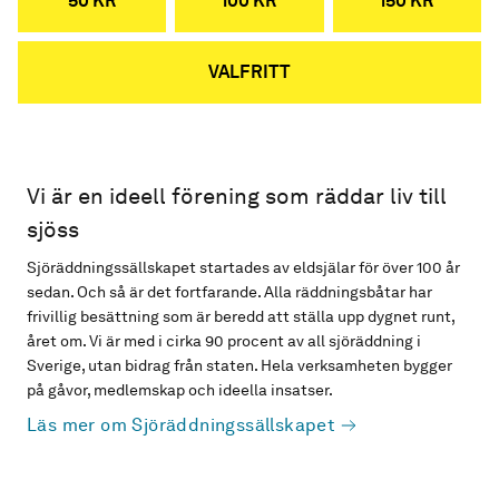
50 KR
100 KR
150 KR
VALFRITT
Vi är en ideell förening som räddar liv till
sjöss
Sjöräddningssällskapet startades av eldsjälar för över 100 år
sedan. Och så är det fortfarande. Alla räddningsbåtar har
frivillig besättning som är beredd att ställa upp dygnet runt,
året om. Vi är med i cirka 90 procent av all sjöräddning i
Sverige, utan bidrag från staten. Hela verksamheten bygger
på gåvor, medlemskap och ideella insatser.
Läs mer om Sjöräddningssällskapet