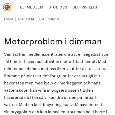
Hoppa till huvudinnehåll
BLI MEDLEM
STÖD OSS
BLI FRIVILLIG
Sjöräddningssällskapet
Länkstig
|
LARM
MOTORPROBLEM I DIMMAN
Motorproblem i dimman
Samtal från medlemscentralen om att en segelbåt som
fått motorhaveri och drivit in mot ett fastlandet. Med
mörker och dimma mot oss åker vi ut för att assistera.
Framme på plats är det för grunt för oss att gå in till
haveristen men med hjälp av markägaren och hans
vattenskoter kan vi få in bogsertrossen till den
havererade båten så vi kan dra ut den på farbart
vatten. Med en kort bogsering kan vi få haveristen till
sin bryggplats och kan lämna en trött men nöjd herre i