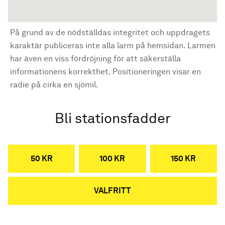
På grund av de nödställdas integritet och uppdragets
karaktär publiceras inte alla larm på hemsidan. Larmen
har även en viss fördröjning för att säkerställa
informationens korrekthet. Positioneringen visar en
radie på cirka en sjömil.
Bli stationsfadder
50 KR
100 KR
150 KR
VALFRITT