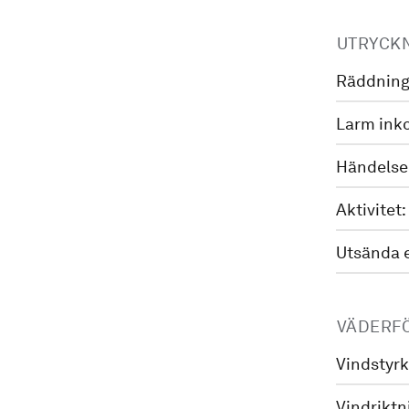
UTRYCK
Räddning
Larm ink
Händelse
Aktivitet:
Utsända 
VÄDERF
Vindstyrk
Vindriktn