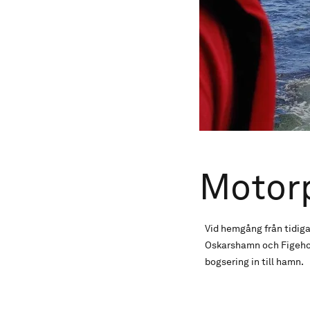
Motorp
Vid hemgång från tidig
Oskarshamn och Figehol
bogsering in till hamn.