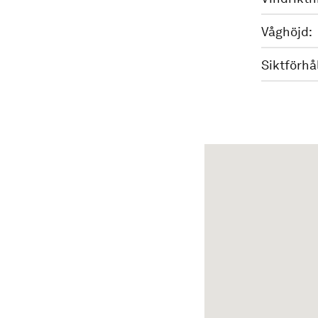
Våghöjd:
Siktförhå