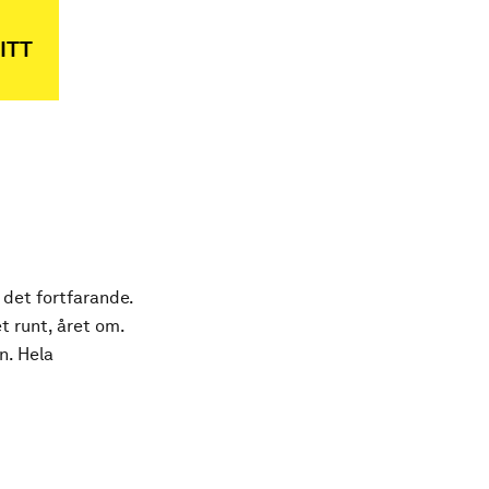
ITT
 det fortfarande.
t runt, året om.
n. Hela