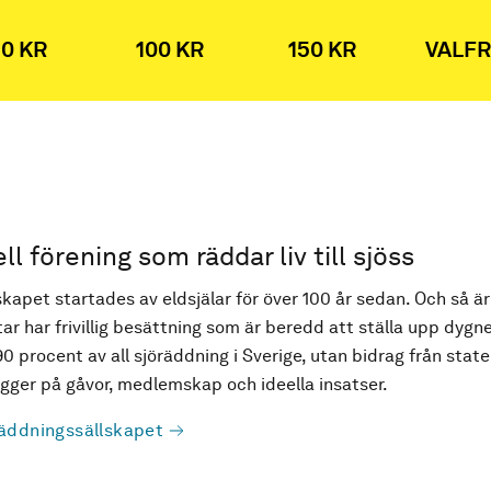
0 KR
100 KR
150 KR
VALFR
ell förening som räddar liv till sjöss
kapet startades av eldsjälar för över 100 år sedan. Och så är
ar har frivillig besättning som är beredd att ställa upp dygne
90 procent av all sjöräddning i Sverige, utan bidrag från state
ger på gåvor, medlemskap och ideella insatser.
äddningssällskapet