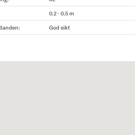
0.2 - 0.5 m
llanden:
God sikt