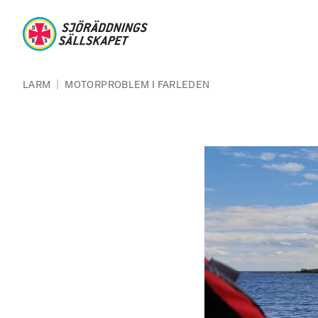
Hoppa till huvudinnehåll
Sjöräddningssällskapet
Länkstig
|
LARM
MOTORPROBLEM I FARLEDEN