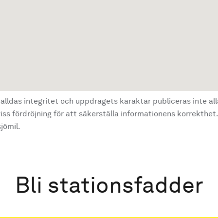
älldas integritet och uppdragets karaktär publiceras inte al
ss fördröjning för att säkerställa informationens korrekthet.
jömil.
Bli stationsfadder