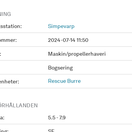
NING
sstation:
Simpevarp
ommer:
2024-07-14 11:50
:
Maskin/propellerhaveri
Bogsering
Rescue Burre
enheter:
ÖRHÅLLANDEN
a:
5.5 - 7.9
ing:
SE