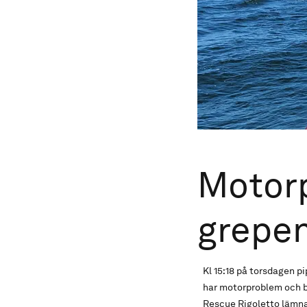
Motorp
grepe
Kl 15:18 på torsdagen p
har motorproblem och b
Rescue Rigoletto lämnar