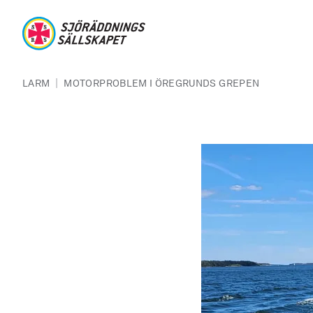
Hoppa till huvudinnehåll
Sjöräddningssällskapet
Länkstig
|
LARM
MOTORPROBLEM I ÖREGRUNDS GREPEN