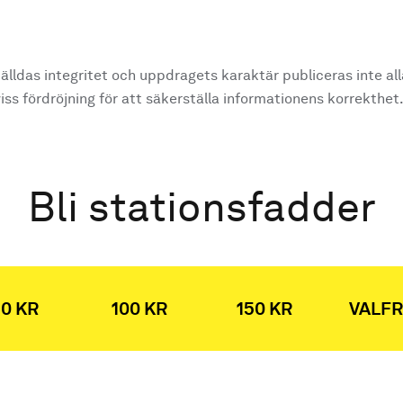
älldas integritet och uppdragets karaktär publiceras inte al
ss fördröjning för att säkerställa informationens korrekthet
Bli stationsfadder
0 KR
100 KR
150 KR
VALFR