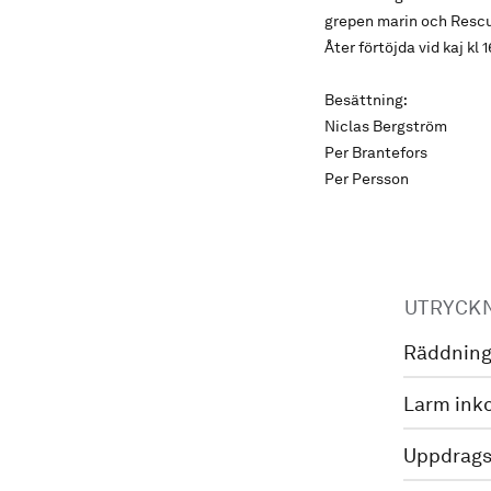
grepen marin och Rescue
Åter förtöjda vid kaj kl 
Besättning:
Niclas Bergström
Per Brantefors
Per Persson
UTRYCK
Räddning
Larm ink
Uppdrags