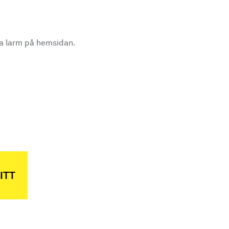
la larm på hemsidan.
.
ITT