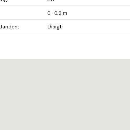
0 - 0.2 m
llanden:
Disigt