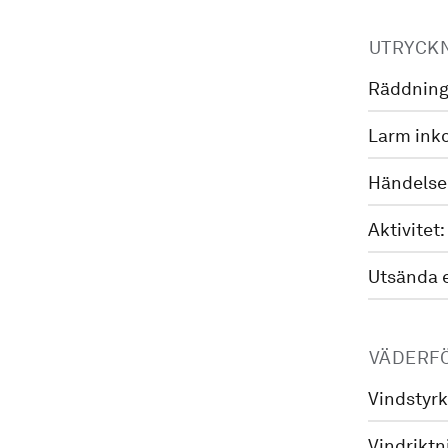
UTRYCK
Räddning
Larm ink
Händelse
Aktivitet:
Utsända 
VÄDERF
Vindstyrk
Vindriktn