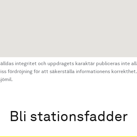
älldas integritet och uppdragets karaktär publiceras inte al
ss fördröjning för att säkerställa informationens korrekthet.
jömil.
Bli stationsfadder