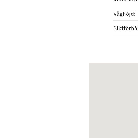
Våghöjd:
Siktförhå