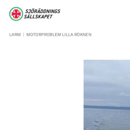
Hoppa till huvudinnehåll
Sjöräddningssällskapet
Länkstig
|
LARM
MOTORPROBLEM LILLA RÖKNEN