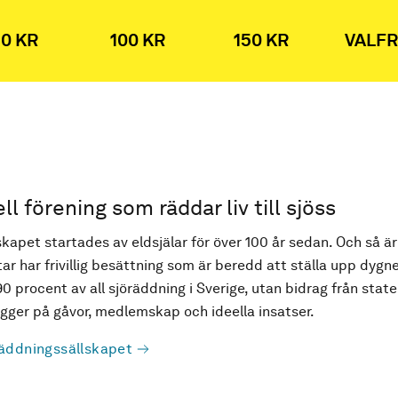
0 KR
100 KR
150 KR
VALFR
ell förening som räddar liv till sjöss
kapet startades av eldsjälar för över 100 år sedan. Och så är
ar har frivillig besättning som är beredd att ställa upp dygne
90 procent av all sjöräddning i Sverige, utan bidrag från state
ger på gåvor, medlemskap och ideella insatser.
äddningssällskapet