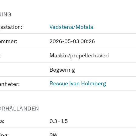
NING
sstation:
Vadstena/Motala
ommer:
2026-05-03 08:26
:
Maskin/propellerhaveri
Bogsering
Rescue Ivan Holmberg
enheter:
ÖRHÅLLANDEN
a:
0.3 - 1.5
ing:
SW