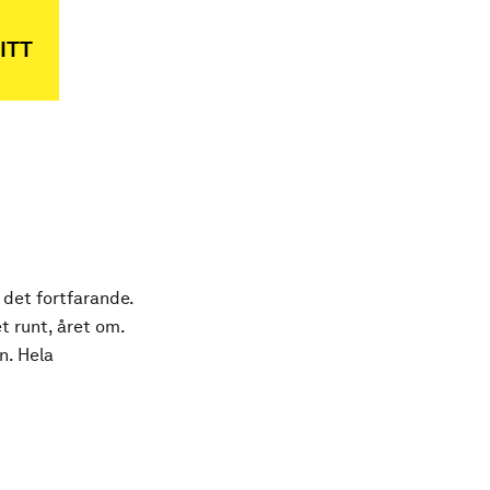
ITT
 det fortfarande.
t runt, året om.
n. Hela