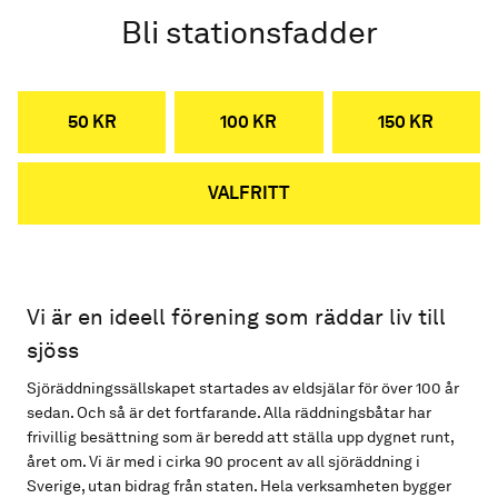
Bli stationsfadder
50 KR
100 KR
150 KR
VALFRITT
Vi är en ideell förening som räddar liv till
sjöss
Sjöräddningssällskapet startades av eldsjälar för över 100 år
sedan. Och så är det fortfarande. Alla räddningsbåtar har
frivillig besättning som är beredd att ställa upp dygnet runt,
året om. Vi är med i cirka 90 procent av all sjöräddning i
Sverige, utan bidrag från staten. Hela verksamheten bygger