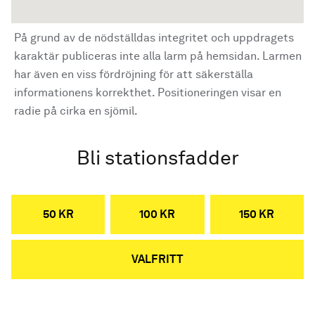
På grund av de nödställdas integritet och uppdragets
karaktär publiceras inte alla larm på hemsidan. Larmen
har även en viss fördröjning för att säkerställa
informationens korrekthet. Positioneringen visar en
radie på cirka en sjömil.
Bli stationsfadder
50 KR
100 KR
150 KR
VALFRITT