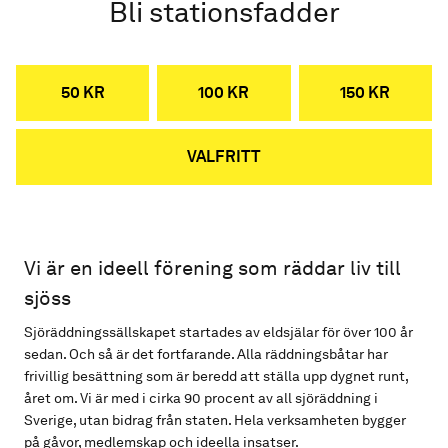
Bli stationsfadder
50 KR
100 KR
150 KR
VALFRITT
Vi är en ideell förening som räddar liv till
sjöss
Sjöräddningssällskapet startades av eldsjälar för över 100 år
sedan. Och så är det fortfarande. Alla räddningsbåtar har
frivillig besättning som är beredd att ställa upp dygnet runt,
året om. Vi är med i cirka 90 procent av all sjöräddning i
Sverige, utan bidrag från staten. Hela verksamheten bygger
på gåvor, medlemskap och ideella insatser.