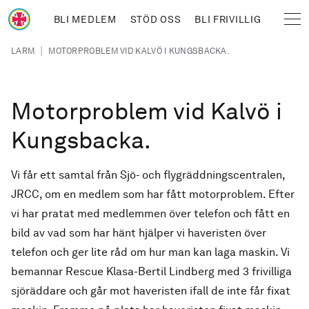
Hoppa till huvudinnehåll
BLI MEDLEM
STÖD OSS
BLI FRIVILLIG
Sjöräddningssällskapet
Länkstig
|
LARM
MOTORPROBLEM VID KALVÖ I KUNGSBACKA.
Motorproblem vid Kalvö i
Kungsbacka.
Vi får ett samtal från Sjö- och flygräddningscentralen,
JRCC, om en medlem som har fått motorproblem. Efter
vi har pratat med medlemmen över telefon och fått en
bild av vad som har hänt hjälper vi haveristen över
telefon och ger lite råd om hur man kan laga maskin. Vi
bemannar Rescue Klasa-Bertil Lindberg med 3 frivilliga
sjöräddare och går mot haveristen ifall de inte får fixat