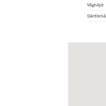
Våghöjd:
Siktförhå