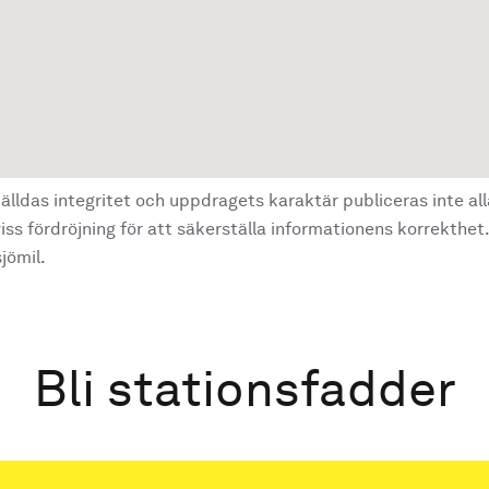
älldas integritet och uppdragets karaktär publiceras inte al
ss fördröjning för att säkerställa informationens korrekthet.
jömil.
Bli stationsfadder