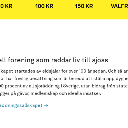
0 KR
100 KR
150 KR
VALFR
ell förening som räddar liv till sjöss
kapet startades av eldsjälar för över 100 år sedan. Och så är
ar har frivillig besättning som är beredd att ställa upp dygne
90 procent av all sjöräddning i Sverige, utan bidrag från state
ger på gåvor, medlemskap och ideella insatser.
äddningssällskapet