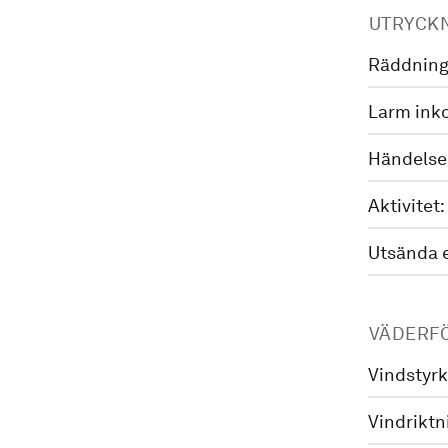
UTRYCK
Räddning
Larm ink
Händelse
Aktivitet:
Utsända 
VÄDERF
Vindstyrk
Vindriktn