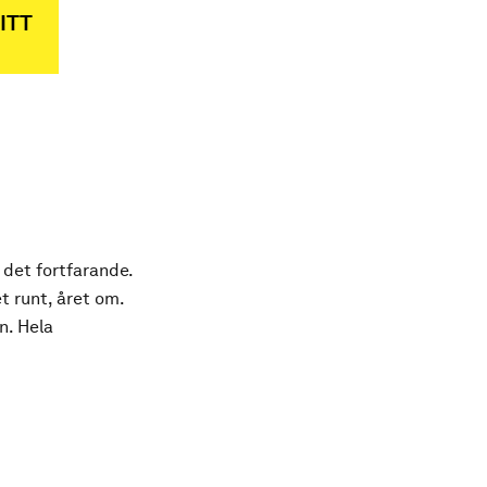
ITT
 det fortfarande.
t runt, året om.
n. Hela