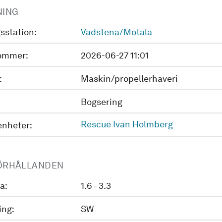
NING
sstation:
Vadstena/Motala
ommer:
2026-06-27 11:01
:
Maskin/propellerhaveri
Bogsering
Rescue Ivan Holmberg
enheter:
ÖRHÅLLANDEN
a:
1.6 - 3.3
ing:
SW