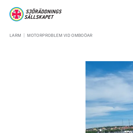
Hoppa till huvudinnehåll
Sjöräddningssällskapet
Länkstig
|
LARM
MOTORPROBLEM VID OMBOÖAR