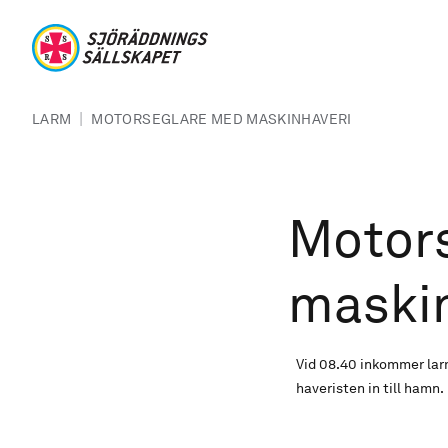
Hoppa till huvudinnehåll
Sjöräddningssällskapet
Länkstig
|
LARM
MOTORSEGLARE MED MASKINHAVERI
Motor
maski
Vid 08.40 inkommer lar
haveristen in till hamn.