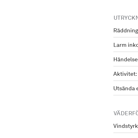
UTRYCK
Räddning
Larm ink
Händelse
Aktivitet:
Utsända 
VÄDERF
Vindstyrk