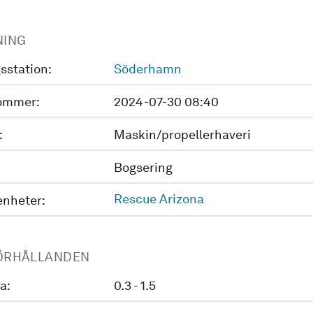
NING
sstation:
Söderhamn
ommer:
2024-07-30 08:40
:
Maskin/propellerhaveri
Bogsering
Rescue Arizona
enheter:
ÖRHÅLLANDEN
a:
0.3 - 1.5