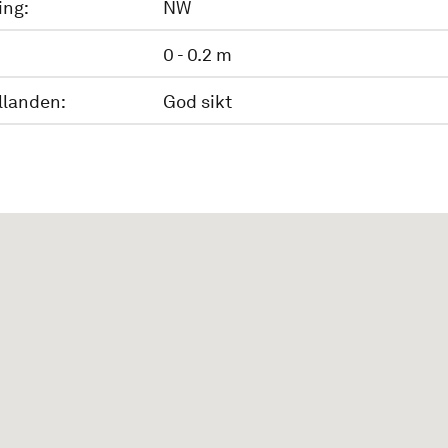
ing:
NW
0 - 0.2 m
llanden:
God sikt