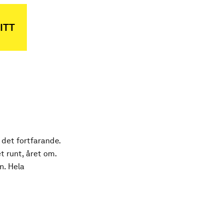
ITT
 det fortfarande.
t runt, året om.
n. Hela