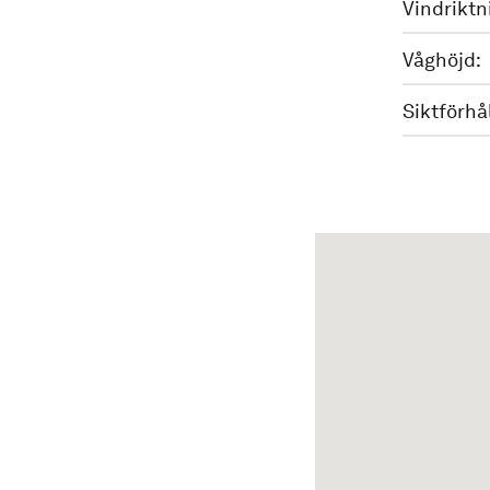
Vindriktn
Våghöjd:
Siktförhå