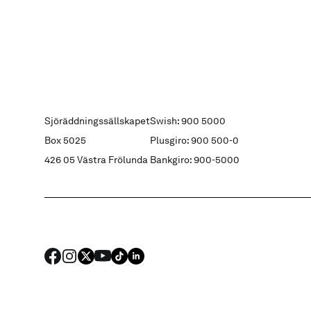
Sjöräddningssällskapet
Swish: 900 5000
Box 5025
Plusgiro: 900 500-0
426 05 Västra Frölunda
Bankgiro: 900-5000
FACEBOOK
Instagram
X
YouTube
TIKTOK
LINKED IN