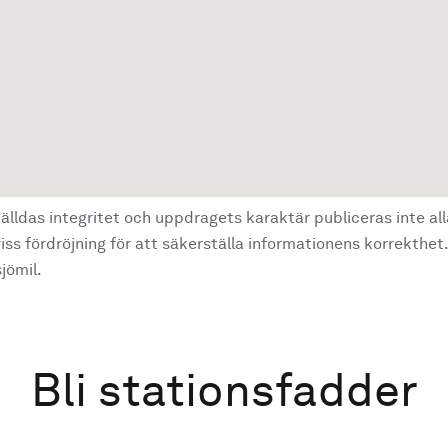
älldas integritet och uppdragets karaktär publiceras inte al
ss fördröjning för att säkerställa informationens korrekthet.
jömil.
Bli stationsfadder