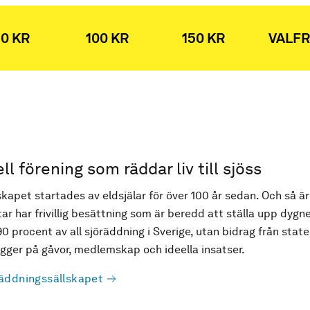
0 KR
100 KR
150 KR
VALFR
ell förening som räddar liv till sjöss
kapet startades av eldsjälar för över 100 år sedan. Och så är
ar har frivillig besättning som är beredd att ställa upp dygne
90 procent av all sjöräddning i Sverige, utan bidrag från state
ger på gåvor, medlemskap och ideella insatser.
äddningssällskapet