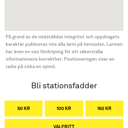
På grund av de nödställdas integritet och uppdragets
karaktär publiceras inte alla larm på hemsidan. Larmen
har även en viss fördröjning för att säkerställa
informationens korrekthet. Positioneringen visar en
radie på cirka en sjömil.
Bli stationsfadder
50 KR
100 KR
150 KR
VALFRITT