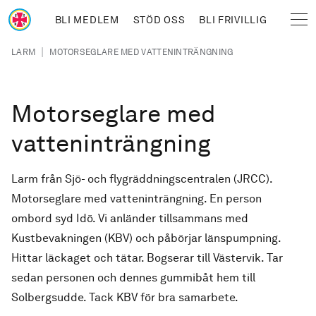
Hoppa till huvudinnehåll
BLI MEDLEM
STÖD OSS
BLI FRIVILLIG
Sjöräddningssällskapet
Länkstig
|
LARM
MOTORSEGLARE MED VATTENINTRÄNGNING
Motorseglare med
vatteninträngning
Larm från Sjö- och flygräddningscentralen (JRCC).
Motorseglare med vatteninträngning. En person
ombord syd Idö. Vi anländer tillsammans med
Kustbevakningen (KBV) och påbörjar länspumpning.
Hittar läckaget och tätar. Bogserar till Västervik. Tar
sedan personen och dennes gummibåt hem till
Solbergsudde. Tack KBV för bra samarbete.