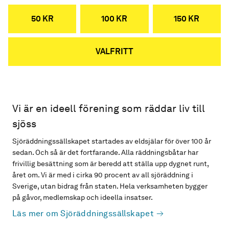
50 KR
100 KR
150 KR
VALFRITT
Vi är en ideell förening som räddar liv till
sjöss
Sjöräddningssällskapet startades av eldsjälar för över 100 år
sedan. Och så är det fortfarande. Alla räddningsbåtar har
frivillig besättning som är beredd att ställa upp dygnet runt,
året om. Vi är med i cirka 90 procent av all sjöräddning i
Sverige, utan bidrag från staten. Hela verksamheten bygger
på gåvor, medlemskap och ideella insatser.
Läs mer om Sjöräddningssällskapet